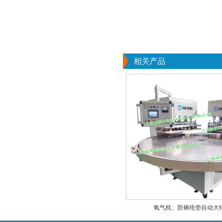
相关产品
氧气枕、防褥疮垫自动大